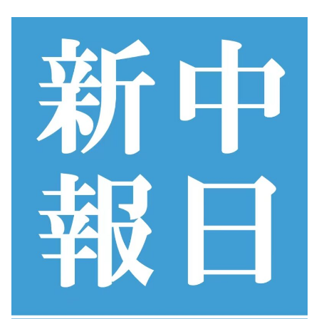
コ
ン
テ
ン
ツ
へ
ス
キ
ッ
プ