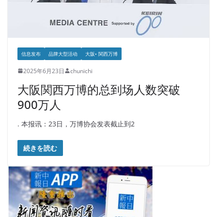
信息发布
品牌大型活动
大阪• 関西万博
2025年6月23日
chunichi
大阪関西万博的总到场人数突破
900万人
. 本报讯：23日，万博协会发表截止到2
続きを読む