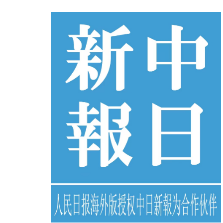
コ
ン
テ
ン
ツ
へ
ス
キ
ッ
プ