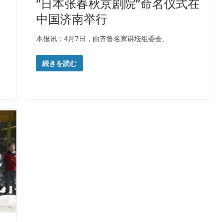
“日本张春秋京剧院”命名仪式在
中国济南举行
本报讯：4月7日，由齐鲁名家讲坛组委会、
続きを読む