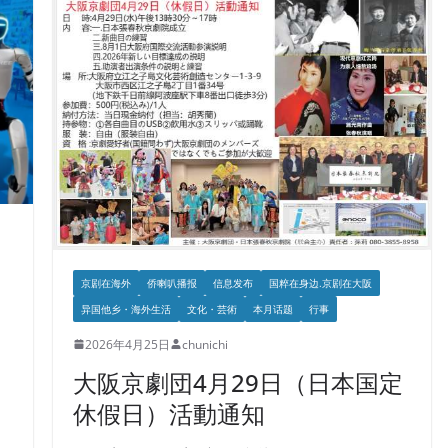
京剧在海外
侨喇叭播报
信息发布
国粹在身边.京剧在大阪
异国他乡・海外生活
文化・芸術
本月话题
行事
2026年4月25日
chunichi
大阪京劇団4月29日（日本国定
休假日）活動通知