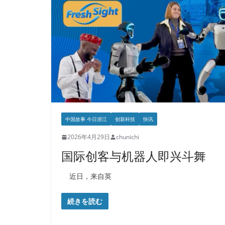
中国故事 今日浙江
创新科技
快讯
2026年4月29日
chunichi
国际创客与机器人即兴斗舞
近日，来自英
続きを読む