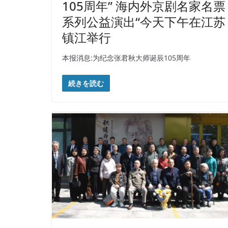
105周年” 海内外京剧名家名票
系列公益演出“今天下午在江苏
镇江举行
本报消息:为纪念张君秋大师诞辰105周年
続きを読む