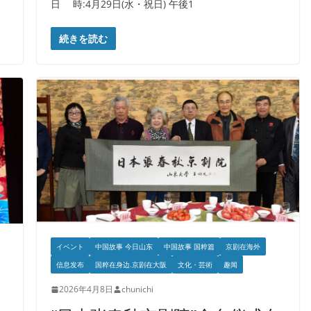
日 時:4月29日(水・祝日) 午後1
続きを読む
イベント
中国故事 今日山东
中国故事 国粹篇
京剧在海外
信息发布
国粹在身边.京剧在大阪
文化・芸術
趣闻
2026年4月8日
chunichi