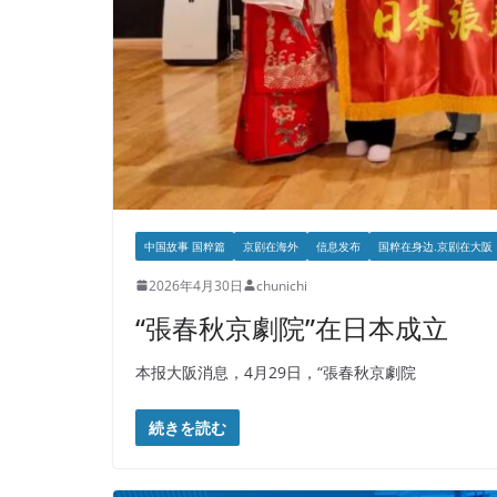
中国故事 国粹篇
京剧在海外
信息发布
国粹在身边.京剧在大阪
2026年4月30日
chunichi
“張春秋京劇院”在日本成立
本报大阪消息，4月29日，“張春秋京劇院
続きを読む