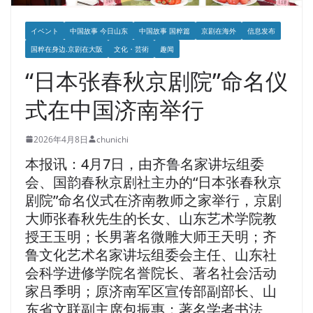
イベント
中国故事 今日山东
中国故事 国粹篇
京剧在海外
信息发布
国粹在身边.京剧在大阪
文化・芸術
趣闻
“日本张春秋京剧院”命名仪
式在中国济南举行
2026年4月8日
chunichi
本报讯：4月7日，由齐鲁名家讲坛组委
会、国韵春秋京剧社主办的“日本张春秋京
剧院”命名仪式在济南教师之家举行，京剧
大师张春秋先生的长女、山东艺术学院教
授王玉明；长男著名微雕大师王天明；齐
鲁文化艺术名家讲坛组委会主任、山东社
会科学进修学院名誉院长、著名社会活动
家吕季明；原济南军区宣传部副部长、山
东省文联副主席包振惠；著名学者书法