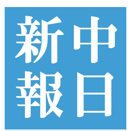
コ
ン
テ
ン
ツ
へ
ス
キ
ッ
プ