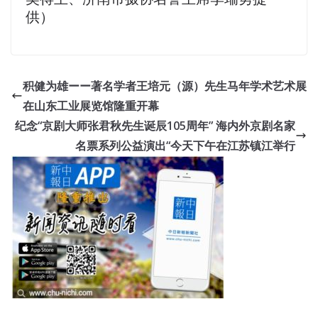
供）
积健为雄ーー著名学者王培元（源）先生马年学术艺术展
在山东工业展览馆隆重开幕
纪念“京剧大师张君秋先生诞辰105周年” 海内外京剧名家
名票系列公益演出“今天下午在江苏镇江举行