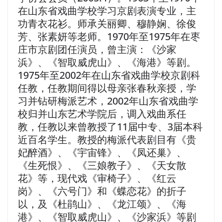
在山东省戏曲学校学习京剧表演专业，主
功青衣花衫。师承关丽卿、穆静娴、徐俊
芳、张素妍等老师。1970年至1975年在枣
庄市京剧团任演员，曾主演：《沙家
浜》、《智取威虎山》、《海港》等剧。
1975年至2002年在山东省戏曲学校京剧科
任教，任教期间得以母亲张春秋亲授，学
习并钻研梅派艺术，2002年山东省戏曲学
校归并山东艺术学院后，调入戏曲系任
教，任教以来曾教授了11届中专、3届本科
近百名学生。教授的梅派代表剧目有《贵
妃醉酒》、《宇宙锋》、《凤还巢》、
《生死恨》、《三娘教子》、《天女散
花》等，现代戏《审椅子》、《红云
岗》、《六号门》和《蝶恋花》的折子
以，及《杜鹃山》、《龙江颂》、《海
港》、《智取威虎山》、《沙家浜》等剧