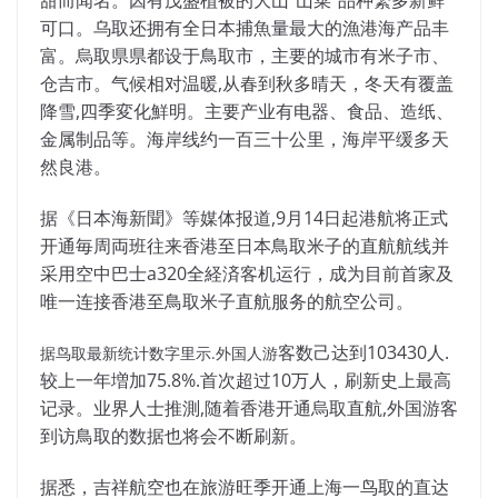
可口。乌取还拥有全日本捕魚量最大的漁港海产品丰
富。烏
取県県都设于鳥取市，主要的城市有米
子市、
仓吉市。气
候相对温暖,从春到秋多晴天，冬天
有覆盖
降雪,四季変化鮮明。主要产业有电器
、食品、造纸、
金属制品等。
海岸线约一百三十公里，海岸平缓
多天
然良港。
据《日本海新聞》等媒体报道,9月14
日起港航将正式
开通毎周両班往来香港
至日本鳥取米子的直航航线并
采用
空中巴士a320全経済客机运行，成为
目前首家及
唯一连接香港至鳥取米子
直航服务的航空公司。
客数己达到103430人.
据鸟取最新统计数字里示.外国人游
较上一年増加
75.8%.首次超过10万人，刷新史上最高
记录
。业界人士推測,随着香港开通烏
取直航,外国游客
到访鳥取的数据也将
会不断刷新。
据悉，吉祥航空也在旅游旺季开通上海一鸟取的直达