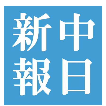
コ
ン
テ
ン
ツ
へ
ス
キ
ッ
プ