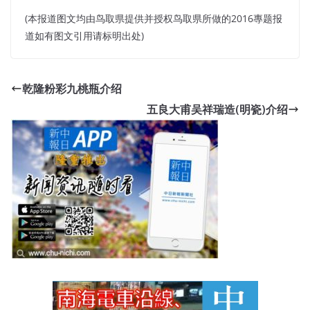
(本报道图文均由鸟取県提供并授权鸟取県所做的2016專题报
道如有图文引用请标明出处)
乾隆粉彩九桃瓶介绍
五良大甫吴祥瑞造(明瓷)介绍