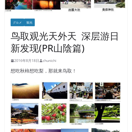
グルメ
観光
鸟取观光天外天 深层游日
新发现(PR山陰篇)
2016年8月18日
chunichi
想吃秋柿想吃梨，那就来鸟取！