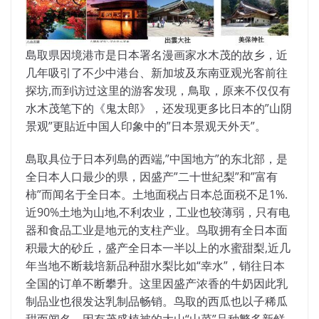
島取県因境港市是日本署名漫画家水木
茂的故乡，近
几年吸引了不少中港台、新加坡及东南亚观光
客前往
探坊,而到访过这里的
游客发現，鳥取，原
来不仅仅有
水木茂笔下的《鬼太郎》，还发现
更多比日本的”山阴
景观”更貼近
中国人印象中的”日本景观天外天”。
島取具位于日本列島的西端,”中国地
方”的东北部，是
全日本人口最少的県，
因盛产”二十世紀梨”和”富有
柿”而闻名于全日本。土地面税占日本总
面税不足1%.
近90%土地为山地,不
利农业，工业也较薄弱，只有电
器和食
品工业是地元的支柱产业。鸟取拥有全日本面
积最大
的砂丘，盛产全日本一半以上的水蜜甜
梨,近几
年当地不断栽培新品种甜水梨比如“幸水”，销往日本
全国的订单不断攀升。这里因盛产浓香的牛奶因此乳
制品业也很发达乳制品畅销。鸟取的西瓜也以子稀瓜
甜而闻名。因有茂盛植被的大山“山菜”品种繁多新鲜