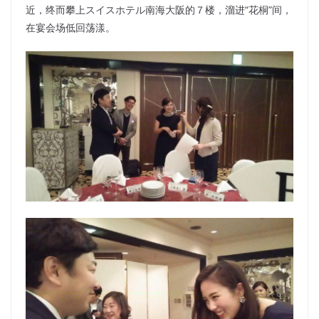
近，终而攀上スイスホテル南海大阪的７楼，溜进“花桐”间，
在宴会场低回荡漾。