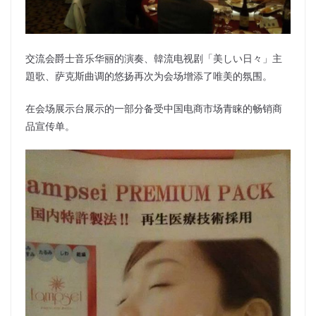
交流会爵士音乐华丽的演奏、韓流电视剧「美しい日々」主
題歌、萨克斯曲调的悠扬再次为会场增添了唯美的氛围。
在会场展示台展示的一部分备受中国电商市场青睐的畅销商
品宣传单。