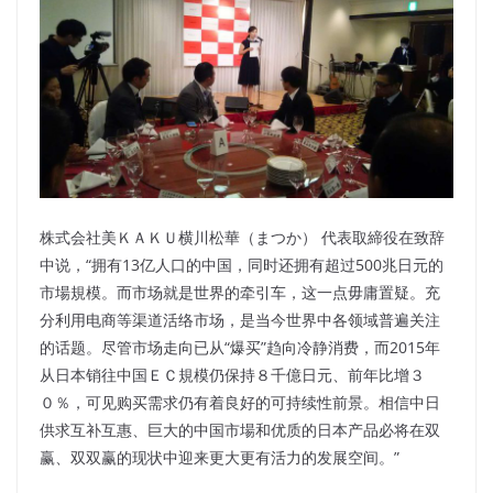
株式会社美ＫＡＫＵ横川松華（まつか） 代表取締役在致辞
中说，“拥有13亿人口的中国，同时还拥有超过500兆日元的
市場規模。而市场就是世界的牵引车，这一点毋庸置疑。充
分利用电商等渠道活络市场，是当今世界中各领域普遍关注
的话题。尽管市场走向已从“爆买”趋向冷静消费，而2015年
从日本销往中国ＥＣ規模仍保持８千億日元、前年比增３
０％，可见购买需求仍有着良好的可持续性前景。相信中日
供求互补互惠、巨大的中国市場和优质的日本产品必将在双
赢、双双赢的现状中迎来更大更有活力的发展空间。”