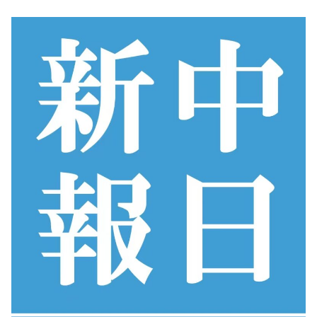
コ
ン
テ
ン
ツ
へ
ス
キ
ッ
プ