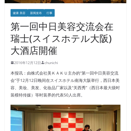
健康 美容
新闻发布
行事
第一回中日美容交流会在
瑞士(スイスホテル大阪)
大酒店開催
2016年12月12日
chunichi
本报讯：由株式会社美ＫＡＫＵ主办的“第一回中日美容交流
会”于12月12日晚间在スイスホテル南海大阪举行，西日本美
容、美妆、美发、化妆品厂家以及“关西秀”（西日本最大级时
装模特传媒）等时装界的代表50人出席。