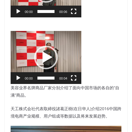
ー
ヤ
00:00
00:06
ー
動
画
プ
レ
ー
ヤ
00:00
00:04
ー
美容业界名牌商品厂家分别介绍了面向中国市场的各自的“自
满”商品。
天工株式会社代表取締役諸葛正樹(在日华人)介绍2016中国跨
境电商产业规模、用户组成等数据以及将来发展趋势。