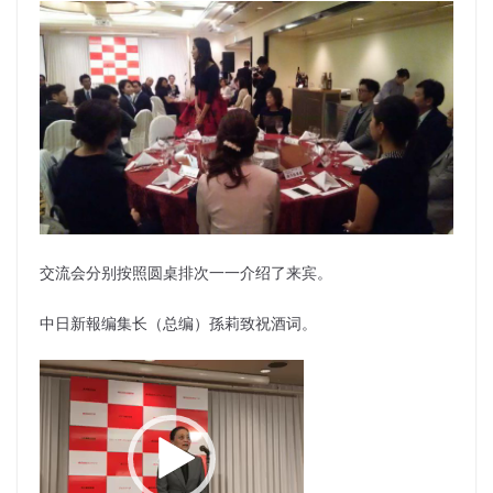
交流会分别按照圆桌排次一一介绍了来宾。
中日新報编集长（总编）孫莉致祝酒词。
動
画
プ
レ