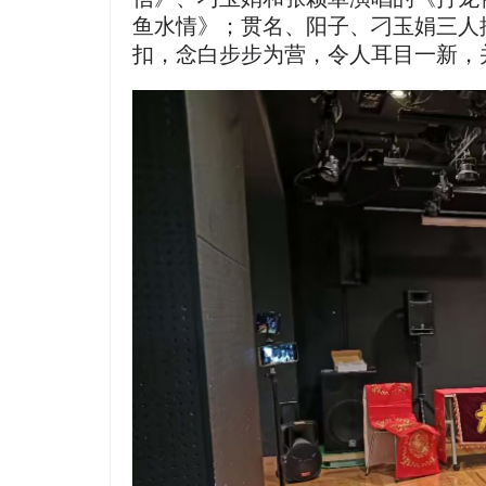
鱼水情》；贯名、阳子、刁玉娟三人
扣，念白步步为营，令人耳目一新，