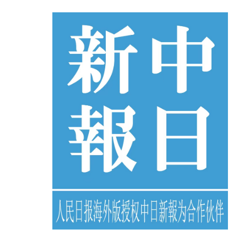
コ
ン
テ
ン
ツ
へ
ス
キ
ッ
プ