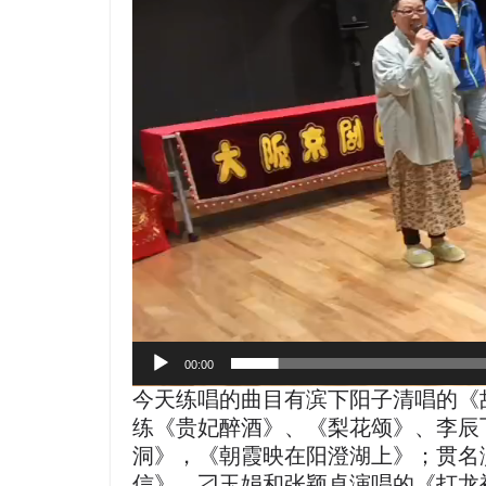
レ
ー
ヤ
ー
00:00
今天练唱的曲目有滨下阳子清唱的《
练《贵妃醉酒》、《梨花颂》、李辰
洞》，《朝霞映在阳澄湖上》；贯名
信》、刁玉娟和张颖卓演唱的《打龙