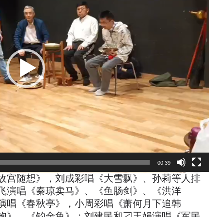
00:39
故宫随想》，刘成彩唱《大雪飘》、孙莉等人排
飞演唱《秦琼卖马》、《鱼肠剑》、《洪洋
演唱《春秋亭》，小周彩唱《萧何月下追韩
袍》、《钓金龟》；刘建民和刁玉娟演唱《军民