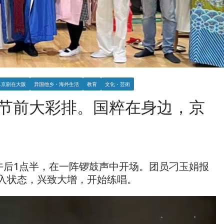
.京剧在大阪
异国他乡・海外生活
教育
文化・芸術
节前大彩排。国粹在身边，京
午后1点半，在一阵锣鼓声中开场。团员刁玉娟报
入状态，兴致大增，开始练唱。