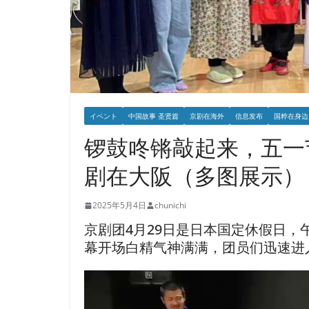
イベント
中国故事 圣贤篇
京剧在海外
信息发布
国粹在身边
锣鼓咚锵敲起来，五一
剧在大阪（多图展示）
2025年5月4日
chunichi
京剧团4月29日是日本国定休假日，
幕开场白精气神满满，团员们迅速进
動
画