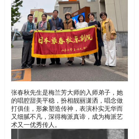
张春秋先生是梅兰芳大师的入师弟子，她
的唱腔甜美平稳，扮相靓丽潇洒，唱念做
打俱佳，形象塑造传神，表演朴实无华而
又细腻不凡，深得梅派真谛，成为梅派艺
术又一优秀传人。