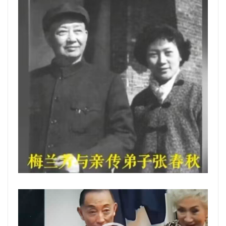
動
画
プ