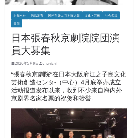
お知らせ
信息发布
国粹在身边.京剧在大阪
文化・芸術
社会名流
趣闻
日本張春秋京劇院院団演
員大募集
2026年5月9日
chunichi
“張春秋京劇院”在日本大阪府江之子島文化
芸術創造センタ-（中心）4月底举办成立
活动报道发布以来，收到不少来自海内外
京剧界名家名票的祝贺和赞誉。