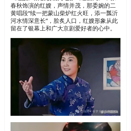
春秋饰演的红嫂，声情并茂，那委婉的二
黄唱段“续一把蒙山柴炉红火旺，添一瓢沂
河水情深意长”，脍炙人口，红嫂形象从此
留在了银幕上和广大京剧爱好者的心中。