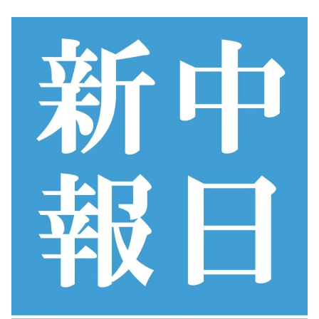
コ
ン
テ
ン
ツ
へ
ス
キ
ッ
プ