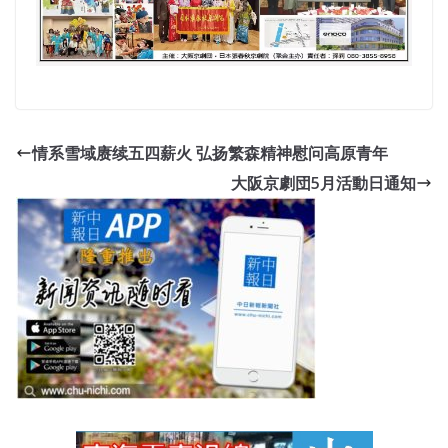
情系雪域赓续五四薪火 弘扬繁森精神慰问高原青年
大阪京劇団5月活動日通知