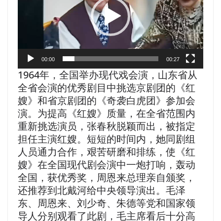
レ
ー
ヤ
ー
00:00
00:27
1964年，全国举办现代戏会演，山东省从
全省会演的优秀剧目中挑选京剧团的《红
嫂》和省京剧团的《奇袭白虎团》参加会
演。为提高《红嫂》质量，在全省范围内
重新挑选演员，张春秋脱颖而出，被指定
担任主演红嫂。短短的时间内，她同剧组
人员通力合作，艰苦研磨和排练，使《红
嫂》在全国现代剧会演中一炮打响，轰动
全国，获优秀奖，周恩来总理亲自颁奖，
还推荐到北戴河给中央领导演出。毛泽
东、周恩来、刘少奇、朱德等党和国家领
导人分别观看了此剧，毛主席看后十分高