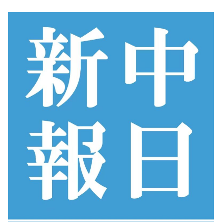
コ
ン
テ
ン
ツ
へ
ス
キ
ッ
プ