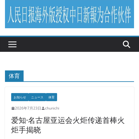
体育
お知らせ
ニュース
体育
2026年7月23日
chunichi
爱知·名古屋亚运会火炬传递首棒火
炬手揭晓