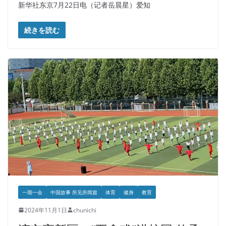
新华社东京7月22日电（记者岳晨星）爱知
続きを読む
一期一会
中国故事 所见所闻篇
体育
健身
教育
2024年11月1日
chunichi