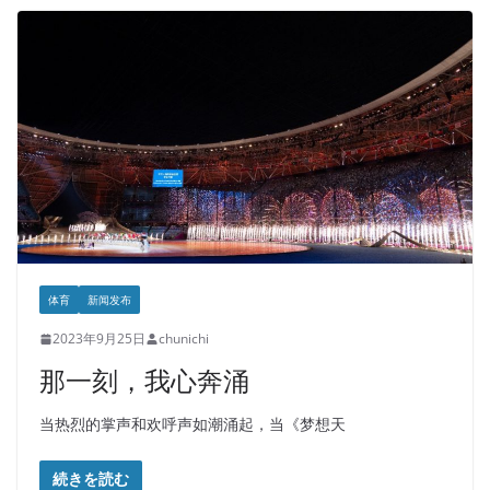
体育
新闻发布
2023年9月25日
chunichi
那一刻，我心奔涌
当热烈的掌声和欢呼声如潮涌起，当《梦想天
続きを読む