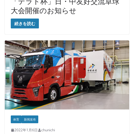
「テラド杯」日・中友好交流卓球
大会開催のお知らせ
続きを読む
体育
新闻发布
2022年1月6日
chunichi