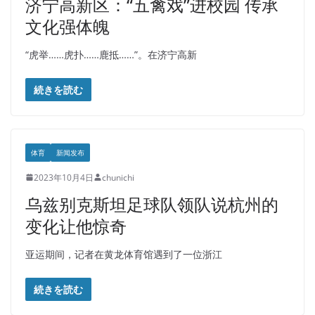
济宁高新区：“五禽戏”进校园 传承
文化强体魄
“虎举……虎扑……鹿抵……”。在济宁高新
続きを読む
体育
新闻发布
2023年10月4日
chunichi
乌兹别克斯坦足球队领队说杭州的
变化让他惊奇
亚运期间，记者在黄龙体育馆遇到了一位浙江
続きを読む