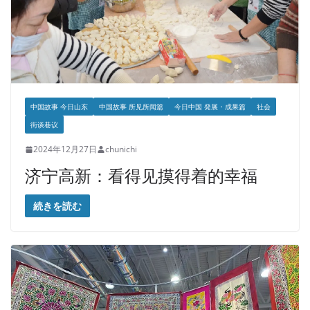
中国故事 今日山东
中国故事 所见所闻篇
今日中国 発展・成果篇
社会
街谈巷议
2024年12月27日
chunichi
济宁高新：看得见摸得着的幸福
続きを読む