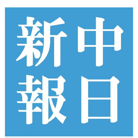
コ
ン
テ
ン
ツ
へ
ス
キ
ッ
プ