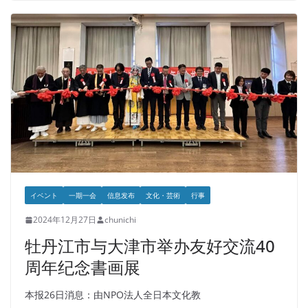
イベント
一期一会
信息发布
文化・芸術
行事
2024年12月27日
chunichi
牡丹江市与大津市举办友好交流40
周年纪念書画展
本报26日消息：由NPO法人全日本文化教