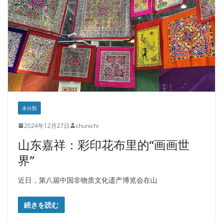
未分類
2024年12月27日
chunichi
山东嘉祥：彩印花布里的“画画世
界”
近日，第八届中国非物质文化遗产博览会在山
続きを読む