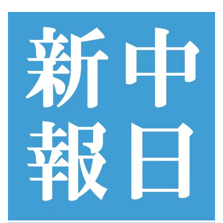
コ
ン
テ
ン
ツ
へ
ス
キ
ッ
プ