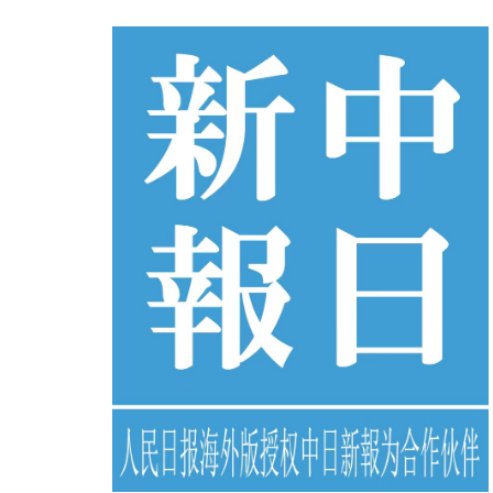
コ
ン
テ
ン
ツ
へ
ス
キ
ッ
プ