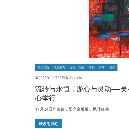
互动互访
信息发布
文化・芸術
活動
行事
趣闻
2025年11月25日
chunichi
流转与永恒，游心与灵动—-
心举行
11月24日的京都，阳光金灿灿，枫叶红满
続きを読む