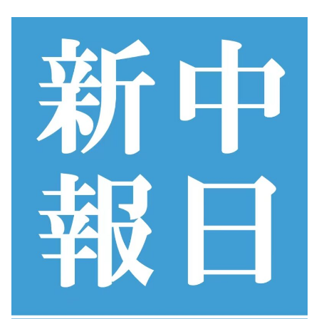
コ
ン
テ
ン
ツ
へ
ス
キ
ッ
プ