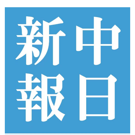
コ
ン
テ
ン
ツ
へ
ス
キ
ッ
プ