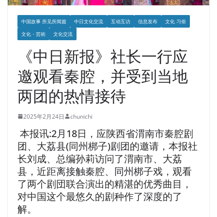
中国故事 所见所闻篇
中日文化交流
互动互访
信息发布
文化 习俗
文化・芸術
文化交流
《中日新报》社长一行应
邀观看秦腔，并受到当地
两团的热情接待
2025年2月24日
chunichi
本报讯:2月18日，应陕西省渭南市秦腔剧
团、大荔县(同州梆子)剧团的邀请，本报社
长刘成、总编孙莉访问了渭南市、大荔
县，近距离接触秦腔、同州梆子戏，观看
了两个剧団联合演出的精湛的优秀曲目，
对中国这个最悠久的剧种作了深度的了
解。