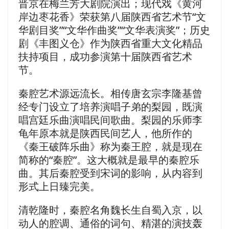
晋京在梅兰芳大剧院演出；现代戏《黄河
岸边枣花香》荣获第八届陕西省艺术节“文
华剧目奖”“文华作曲奖”“文华表演奖”；历史
剧《丰图义仓》作为陕西省重大文化精品
扶持项目，成功参演第十届陕西省艺术
节。
秦腔艺术源远流长。相传唐玄宗李隆基曾
经专门设立了培养演唱子弟的梨园，既演
唱宫廷乐曲演唱民间歌曲。梨园的乐师李
龟年原本就是陕西民间艺人，他所作的
《秦王破阵乐曲》称为秦王腔，就是现在
简称的“秦腔”。这大概就是最早的秦腔乐
曲。其后秦腔受到宋词的影响，从内容到
形式上日臻完美。
清乾隆时，秦腔名角魏长生自蜀入京，以
动人的腔调、通俗的词句、精湛的演技轰