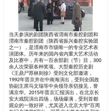
当天参演的剧团陕西省渭南市秦腔剧团和
渭南市秦腔剧团（陕西省振兴秦腔实验团
之一），是渭南市市级唯一的专业艺术表
演团体。历年来的国内省内重大艺术活动
及比赛中，共有一百余部剧（节）目，300
余人次荣获各种奖项。大型秦腔历史剧
《王鼎尸荐林则徐》受到文化部邀请，
1992年晋京并在中南海演出，受到全国政
协副主席马文瑞等中央领导亲切接见，誉
满京华。2015年晋京汇报演出，在北京长
安大戏院演出四场，场场爆满，受到首都
观众的一致好评，尤其进入北京大学“百周