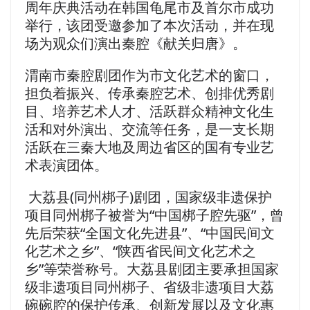
周年庆典活动在韩国龟尾市及首尔市成功
举行，该团受邀参加了本次活动，并在现
场为观众们演出秦腔《献关归唐》。
渭南市秦腔剧团作为市文化艺术的窗口，
担负着振兴、传承秦腔艺术、创排优秀剧
目、培养艺术人才、活跃群众精神文化生
活和对外演出、交流等任务，是一支长期
活跃在三秦大地及周边省区的国有专业艺
术表演团体。
大荔县(同州梆子)剧团，国家级非遗保护
项目同州梆子被誉为“中国梆子腔先驱”，曾
先后荣获“全国文化先进县”、“中国民间文
化艺术之乡”、“陕西省民间文化艺术之
乡”等荣誉称号。大荔县剧团主要承担国家
级非遗项目同州梆子、省级非遗项目大荔
碗碗腔的保护传承、创新发展以及文化惠