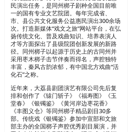
民演出任务，是同州梆子剧种全国目前唯
一的国有专业文艺院团。每年完成省、
市、县公共文化服务公益惠民演出300余场
次。打造新媒体“戏文之旅”网站平台，在弘
扬传统文化、普及戏曲知识、培养表演人
才等方面探出了县级院团创新发展的新路
径。同州梆子以起源于历史上的古同州并
采用枣木梆子击节伴奏而得名，声腔独特
丰富，秦风古韵浓郁，有中国北方戏曲“活
化石”之称。
近年来，大荔县剧团演艺有限公司先后复
排和创作了《辕门斩子》《福寿图》《玉
堂春》《银镯鉴》《黄河岸边枣花香》
《丰图义仓》等同州梆子精品剧目30多
部。传统戏《银镯鉴》参加中宣部和文旅
部主办的全国梆子声腔优秀剧目展演，并