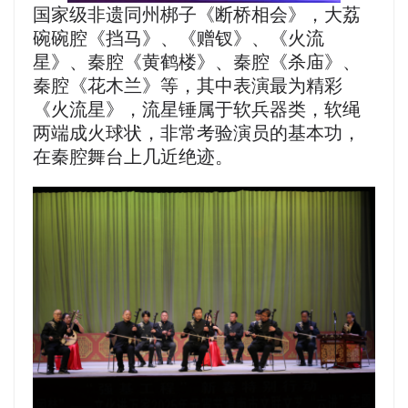
国家级非遗同州梆子《断桥相会》，大荔
碗碗腔《挡马》、《赠钗》、《火流
星》、秦腔《黄鹤楼》、秦腔《杀庙》、
秦腔《花木兰》等，其中表演最为精彩
《火流星》，流星锤属于软兵器类，软绳
两端成火球状，非常考验演员的基本功，
在秦腔舞台上几近绝迹。