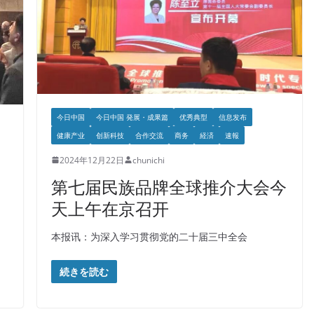
今日中国
今日中国 発展・成果篇
优秀典型
信息发布
健康产业
创新科技
合作交流
商务
経済
速報
2024年12月22日
chunichi
第七届民族品牌全球推介大会今
天上午在京召开
本报讯：为深入学习贯彻党的二十届三中全会
続きを読む