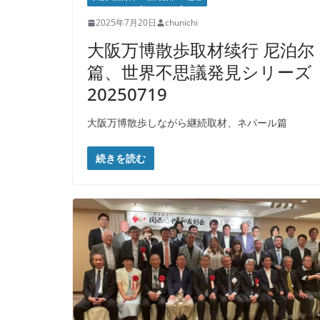
2025年7月20日
chunichi
大阪万博散歩取材续行 尼泊尔
篇、世界不思議発見シリーズ
20250719
大阪万博散歩しながら継続取材、ネパール篇
続きを読む