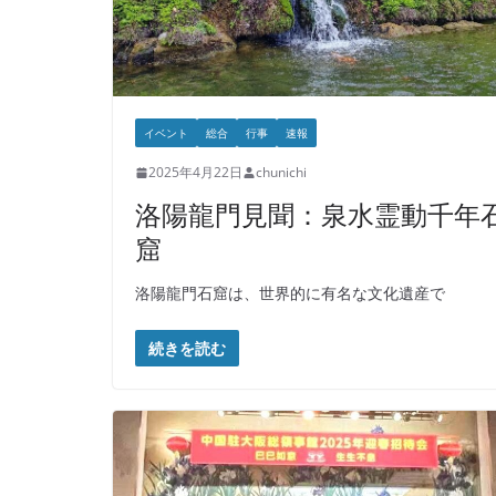
イベント
総合
行事
速報
2025年4月22日
chunichi
洛陽龍門見聞：泉水霊動千年
窟
洛陽龍門石窟は、世界的に有名な文化遺産で
続きを読む