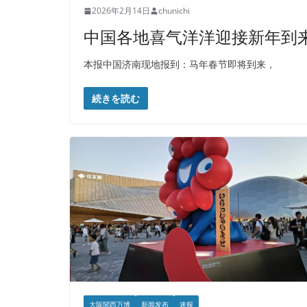
2026年2月14日
chunichi
中国各地喜气洋洋迎接新年到来
本报中国济南现地报到：马年春节即将到来，
続きを読む
大阪関西万博
新闻发布
速報