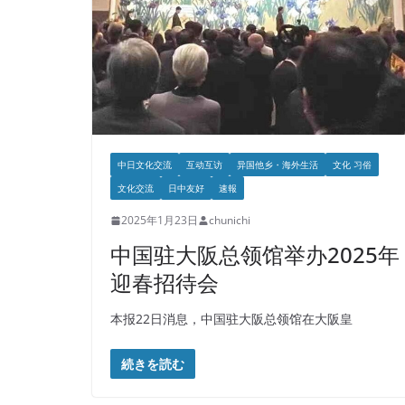
中日文化交流
互动互访
异国他乡・海外生活
文化 习俗
文化交流
日中友好
速報
2025年1月23日
chunichi
中国驻大阪总领馆举办2025年
迎春招待会
本报22日消息，中国驻大阪总领馆在大阪皇
続きを読む