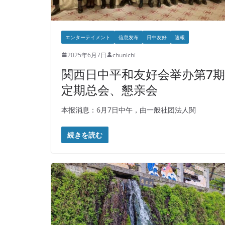
エンターテイメント
信息发布
日中友好
速報
2025年6月7日
chunichi
関西日中平和友好会举办第7期
定期总会、懇亲会
本报消息：6月7日中午，由一般社团法人関
続きを読む