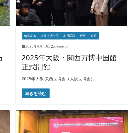
信息发布
大阪世博快讯
本月话题
行事
速報
2025年4月13日
chunichi
石
2025年大阪・関西万博中国館
正式開館
2025年大阪·关西世博会（大阪世博会）
続きを読む