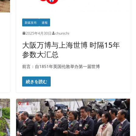
新媒发布
速報
2025年4月30日
chunichi
大阪万博与上海世博 时隔15年
参数大汇总
前言：自1851年英国伦敦举办第一届世博
続きを読む