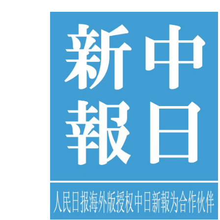
コ
ン
テ
ン
ツ
へ
ス
キ
ッ
プ