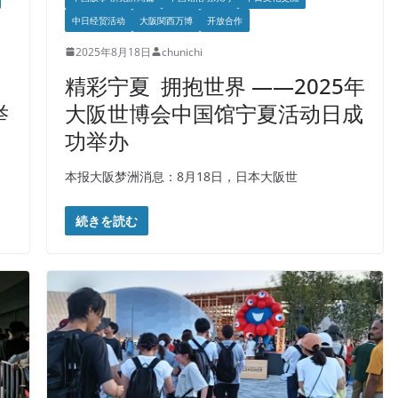
中日经贸活动
大阪関西万博
开放合作
2025年8月18日
chunichi
精彩宁夏 拥抱世界 ——2025年
举
大阪世博会中国馆宁夏活动日成
功举办
本报大阪梦洲消息：8月18日，日本大阪世
続きを読む