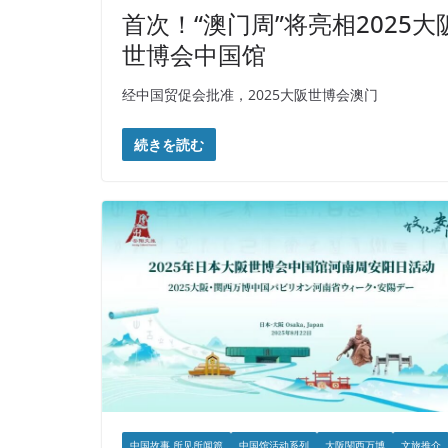
首次！“澳门周”将亮相2025大
世博会中国馆
经中国贸促会批准，2025大阪世博会澳门
続きを読む
中国故事 所见所闻篇
中国馆活动系列
大阪関西万博
文旅推介