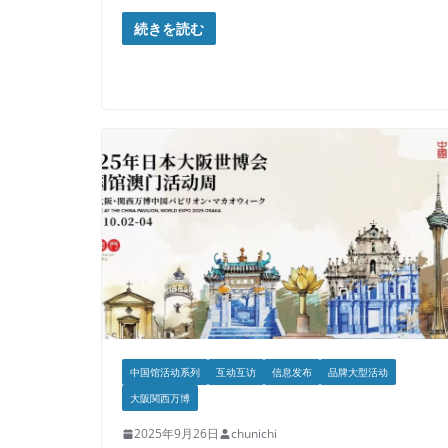
続きを読む
中国馆活动系列
互动互访
信息发布
品牌大型活动
大阪関西万博
2025年9月26日
chunichi