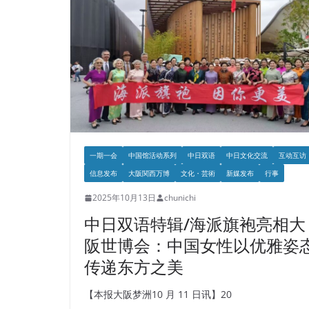
一期一会
中国馆活动系列
中日双语
中日文化交流
互动互访
信息发布
大阪関西万博
文化・芸術
新媒发布
行事
2025年10月13日
chunichi
中日双语特辑/海派旗袍亮相大
阪世博会：中国女性以优雅姿
传递东方之美
【本报大阪梦洲10 月 11 日讯】20