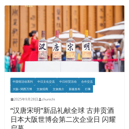
中国馆活动系列
中日文化交流
中日经贸活动
合作交流
大阪• 関西万博
文旅招商
文旅推介
新媒发布
行事
2025年9月28日
chunichi
“汉唐宋明”新品礼献全球 古井贡酒
日本大阪世博会第二次企业日 闪耀
启幕