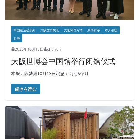
中国馆活动系列
大阪世博快讯
大阪関西万博
新闻发布
本月话题
行事
2025年10月13日
chunichi
大阪世博会中国馆举行闭馆仪式
本报大阪梦洲10月13日消息：为期6个月
続きを読む