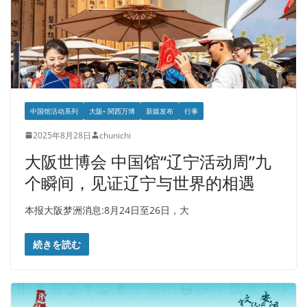
中国馆活动系列
大阪• 関西万博
新媒发布
行事
2025年8月28日
chunichi
大阪世博会 中国馆“辽宁活动周”九
个瞬间，见证辽宁与世界的相遇
本报大阪梦洲消息:8月24日至26日，大
続きを読む