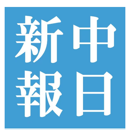
コ
ン
テ
ン
ツ
へ
ス
キ
ッ
プ