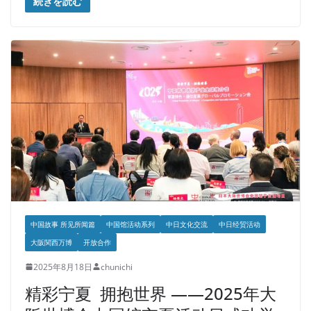
続きを読む
中国故事 所见所闻篇
中国馆活动系列
中日文化交流
中日经贸活动
大阪関西万博
开放合作
2025年8月18日
chunichi
精彩宁夏 拥抱世界 ——2025年大