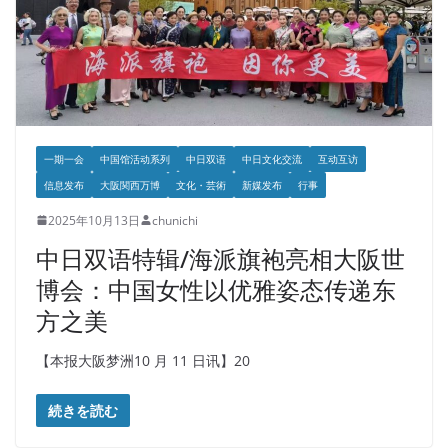
一期一会
中国馆活动系列
中日双语
中日文化交流
互动互访
信息发布
大阪関西万博
文化・芸術
新媒发布
行事
2025年10月13日
chunichi
中日双语特辑/海派旗袍亮相大阪世
博会：中国女性以优雅姿态传递东
方之美
【本报大阪梦洲10 月 11 日讯】20
続きを読む