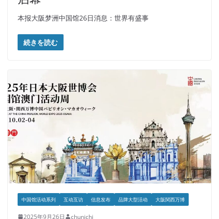
本报大阪梦洲中国馆26日消息：世界有盛事
続きを読む
中国馆活动系列
互动互访
信息发布
品牌大型活动
大阪関西万博
2025年9月26日
chunichi