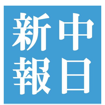
コ
ン
テ
ン
ツ
へ
ス
キ
ッ
プ